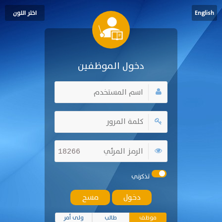
English
اختر اللون
دخول الموظفين
18266
تذكرني
موظف
طالب
ولى أمر