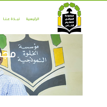
الرئيسية
نبــذة عـنـا
مجمو