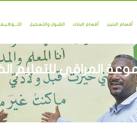
أقسام البنين
أقسام البنات
القبول والتسجيل
التــوظـيـف
عة المراقي للتعليم ال